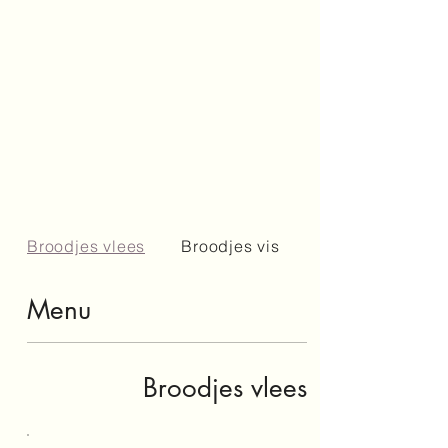
Broodjes vlees
Broodjes vis
Broodjes kip
Menu
Broodjes vlees