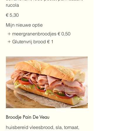
rucola
€ 5,30
Mijn nieuwe optie
meergranenbroodjes
€ 0,50
Glutenvrij brood
€ 1
Broodje Pain De Veau
huisbereid vleesbrood, sla, tomaat,