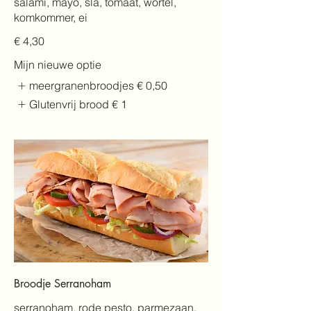
salami, mayo, sla, tomaat, wortel,
komkommer, ei
€ 4,30
Mijn nieuwe optie
meergranenbroodjes
€ 0,50
Glutenvrij brood
€ 1
Broodje Serranoham
serranoham, rode pesto, parmezaan,