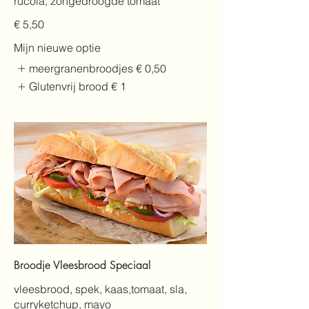
rucola, zongedroogde tomaat
€ 5,50
Mijn nieuwe optie
meergranenbroodjes
€ 0,50
Glutenvrij brood
€ 1
Broodje Vleesbrood Speciaal
vleesbrood, spek, kaas,tomaat, sla,
curryketchup, mayo